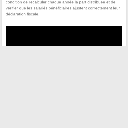
condition de recalculer chaque année la part distribuée et de
vérifier que les salariés bénéficiaires ajustent correctement leur
déclaration fiscale.
←
Découvrez tous les contenus inspirants et conseils beauté