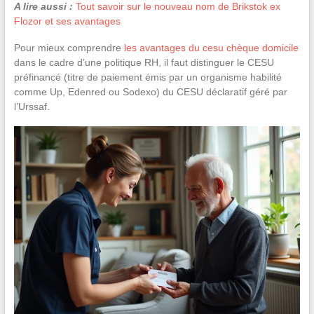
A lire aussi :
Tout savoir sur le nouveau nom de Brikstok ex
Flozor et ses avantages
Pour mieux comprendre
les avantages du cesu chèque domicile
dans le cadre d’une politique RH, il faut distinguer le CESU
préfinancé (titre de paiement émis par un organisme habilité
comme Up, Edenred ou Sodexo) du CESU déclaratif géré par
l’Urssaf.