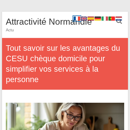
Attractivité Normandie
Actu
Tout savoir sur les avantages du
CESU chèque domicile pour
simplifier vos services à la
personne