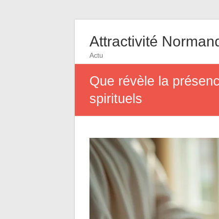
Attractivité Norman
Actu
Que révèle la présen
spirituels