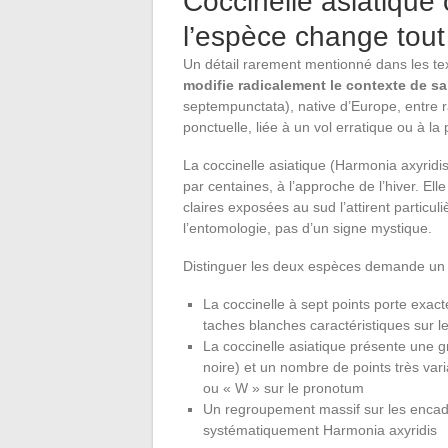
Coccinelle asiatique 
l’espèce change tout
Un détail rarement mentionné dans les t
modifie radicalement le contexte de s
septempunctata), native d’Europe, entre r
ponctuelle, liée à un vol erratique ou à l
La coccinelle asiatique (Harmonia axyridis
par centaines, à l’approche de l’hiver. El
claires exposées au sud l’attirent partic
l’entomologie, pas d’un signe mystique.
Distinguer les deux espèces demande un 
La coccinelle à sept points porte exac
taches blanches caractéristiques sur le
La coccinelle asiatique présente une gr
noire) et un nombre de points très va
ou « W » sur le pronotum
Un regroupement massif sur les encad
systématiquement Harmonia axyridis