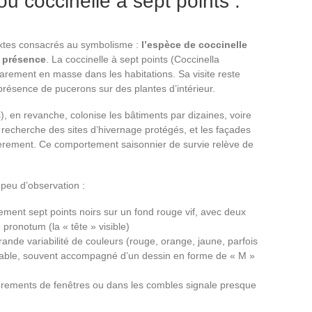
ou coccinelle à sept points :
extes consacrés au symbolisme :
l’espèce de coccinelle
a présence
. La coccinelle à sept points (Coccinella
arement en masse dans les habitations. Sa visite reste
a présence de pucerons sur des plantes d’intérieur.
), en revanche, colonise les bâtiments par dizaines, voire
le recherche des sites d’hivernage protégés, et les façades
ulièrement. Ce comportement saisonnier de survie relève de
peu d’observation :
tement sept points noirs sur un fond rouge vif, avec deux
 pronotum (la « tête » visible)
ande variabilité de couleurs (rouge, orange, jaune, parfois
riable, souvent accompagné d’un dessin en forme de « M »
rements de fenêtres ou dans les combles signale presque