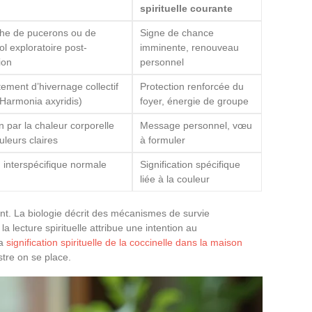
spirituelle courante
he de pucerons ou de
Signe de chance
ol exploratoire post-
imminente, renouveau
ion
personnel
ment d’hivernage collectif
Protection renforcée du
 Harmonia axyridis)
foyer, énergie de groupe
on par la chaleur corporelle
Message personnel, vœu
uleurs claires
à formuler
n interspécifique normale
Signification spécifique
liée à la couleur
ant. La biologie décrit des mécanismes de survie
la lecture spirituelle attribue une intention au
la
signification spirituelle de la coccinelle dans la maison
tre on se place.