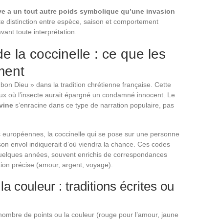
ive a un tout autre poids symbolique qu’une invasion
te distinction entre espèce, saison et comportement
avant toute interprétation.
e la coccinelle : ce que les
iment
bon Dieu » dans la tradition chrétienne française. Cette
ux où l’insecte aurait épargné un condamné innocent. Le
vine
s’enracine dans ce type de narration populaire, pas
s européennes, la coccinelle qui se pose sur une personne
 son envol indiquerait d’où viendra la chance. Ces codes
uelques années, souvent enrichis de correspondances
tion précise (amour, argent, voyage).
a couleur : traditions écrites ou
e nombre de points ou la couleur (rouge pour l’amour, jaune